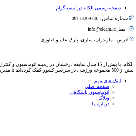
صفحه رسمی الکام در اینستاگرام
شماره تماس : 09113269746
ایمیل:info@elcam.ir
آدرس : مازندران، ساری، پارک علم و فناوری
درباره الکام
الکام، با بیش از 15 سال سابقه درخشان در زمینه اتوماس
بیش از 500 مجموعه ورزشی در سراسر کشور کمک کرده‌ایم تا مدیریت باشگاه خود را بهینه کرده و خدمات باکیفیتی به مشتریان خود ارائه دهند.
لینک های مهم
صفحه اصلی
اتوماسیون باشگاهی
وبلاگ
درباره ما
ما را در نقشه بیابید