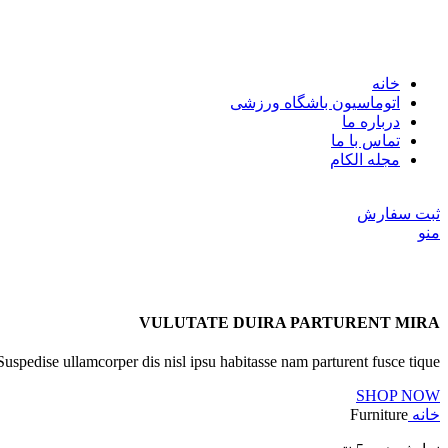
خانه
اتوماسیون باشگاه ورزشی
درباره ما
تماس با ما
مجله الکام
مشاوره و راهنمایی : 09113269746
ثبت سفارش
منو
VULUTATE DUIRA PARTURENT MIRA
Suspedise ullamcorper dis nisl ipsu habitasse nam parturent fusce tique.
SHOP NOW
خانه
Furniture